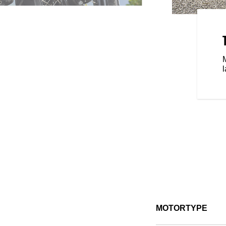
N OPTIMALE RIJ- EN
met Ride Command is even fraai
avigatie, Bluetooth®-
l
ersterken je rijervaring. En Ride
ncties, zoals Bike Locator en
onden bent met je ride en alle
functies en connectiviteit kunnen
atie).
MOTORTYPE