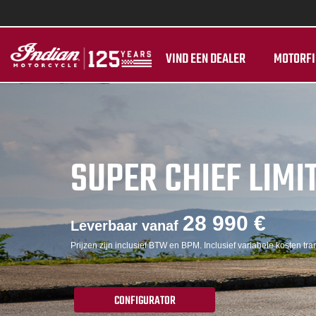
VIND EEN DEALER
MOTORFI
SUPER CHIEF LIMI
28 990 €
Leverbaar vanaf
Prijzen zijn inclusief BTW en BPM. Inclusief variabele kosten tran
CONFIGURATOR