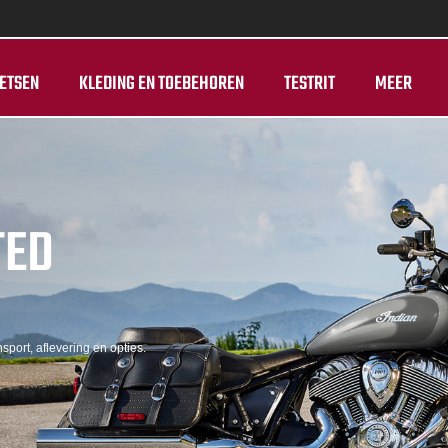
ETSEN
KLEDING EN TOEBEHOREN
TESTRIT
MEER
TED
sport, aflevering en opties.