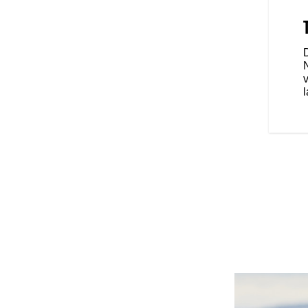
iser-stuur, een quick-detach
 touringzadel zijn standaard:
e rijpositie.
l