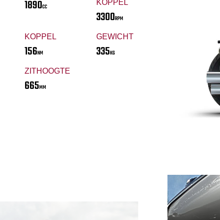
1890
KOPPEL
CC
3300
RPM
KOPPEL
GEWICHT
156
335
NM
KG
ZITHOOGTE
665
MM