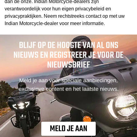
dan de onze. Indian Motorcycle-dealers zijn
verantwoordelijk voor hun eigen privacybeleid en
privacypraktijken. Neem rechtstreeks contact op met uw
Indian Motorcycle-dealer voor meer informatie.
BLIJF OP DE HOOGTE VAN AL ONS
NIEUWS EN REGISTREER JE VOOR DE
NIEUWSBRIEF
Meld je aan voor speciale aanbiedingen,
exclusieve content en het laatste nieuws.
MELD JE AAN