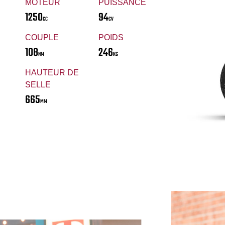
MOTEUR
PUISSANCE
1250
94
CC
CV
COUPLE
POIDS
108
246
NM
KG
HAUTEUR DE
SELLE
665
MM