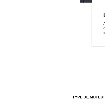
UT BOBBER
onçue pour être customisée.
ccessoires qui offrent
de confort et de protection selon
 Peu importe le voyage, nous
c
TYPE DE MOTEU