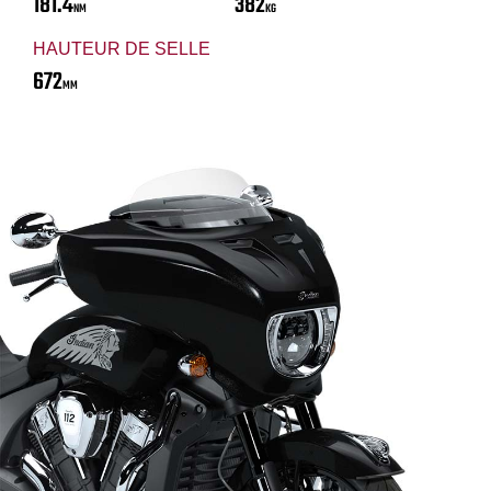
181.4
382
NM
KG
HAUTEUR DE SELLE
672
MM