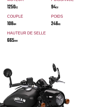
1250
94
CC
CV
COUPLE
POIDS
108
246
NM
KG
HAUTEUR DE SELLE
665
MM