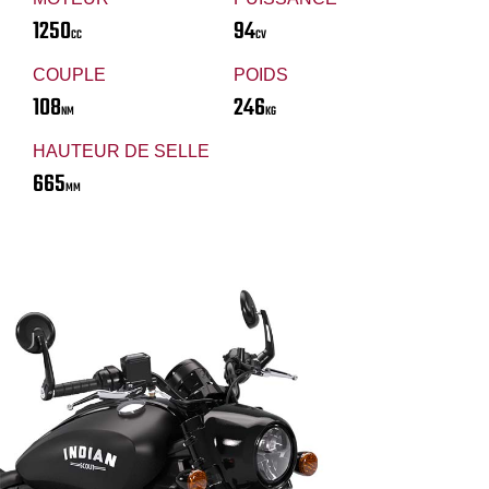
1250
94
CC
CV
COUPLE
POIDS
108
246
NM
KG
HAUTEUR DE SELLE
665
MM