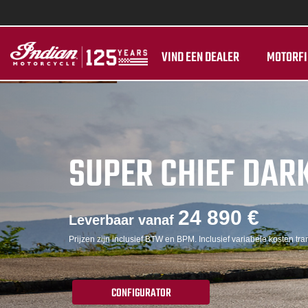
VIND EEN DEALER
MOTORFI
SUPER CHIEF DAR
24 890 €
Leverbaar vanaf
Prijzen zijn inclusief BTW en BPM. Inclusief variabele kosten tran
CONFIGURATOR