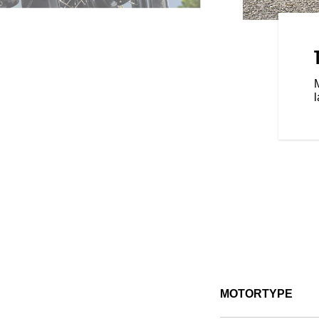
N OPTIMALE RIJ- EN
met Ride Command is even fraai
avigatie, Bluetooth®-
l
ersterken je rijervaring. En Ride
ncties, zoals Bike Locator en
onden bent met je ride en alle
functies en connectiviteit kunnen
atie).
MOTORTYPE