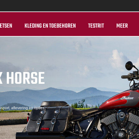
ETSEN
KLEDING EN TOEBEHOREN
TESTRIT
MEER
K HORSE
sport, aflevering en opties.