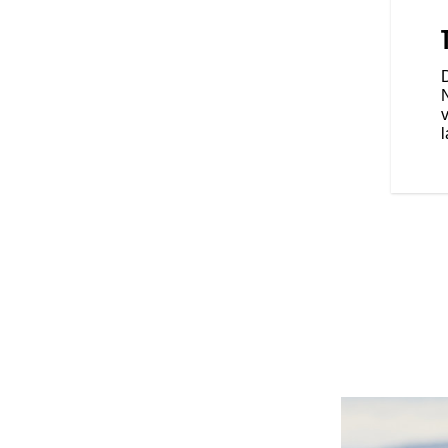
iser-stuur, een quick-detach
 touringzadel zijn standaard:
e rijpositie.
l