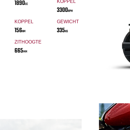
1890
KOPPEL
CC
3300
RPM
KOPPEL
GEWICHT
156
335
NM
KG
ZITHOOGTE
665
MM