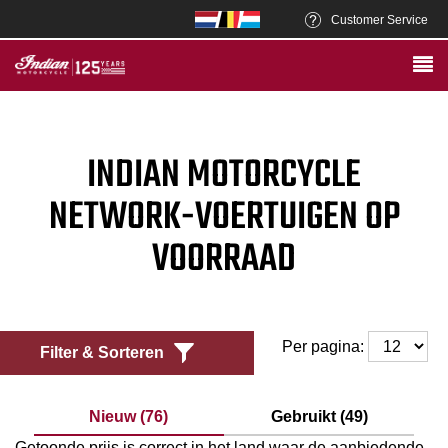
Customer Service
INDIAN MOTORCYCLE
NETWORK-VOERTUIGEN OP
VOORRAAD
Per pagina:
Filter & Sorteren
Nieuw (76)
Gebruikt (49)
Getoonde prijs is correct in het land waar de aanbiedende