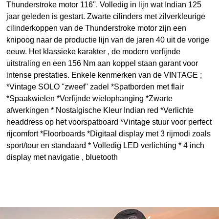
Thunderstroke motor 116''. Volledig in lijn wat Indian 125
jaar geleden is gestart. Zwarte cilinders met zilverkleurige
cilinderkoppen van de Thunderstroke motor zijn een
knipoog naar de productie lijn van de jaren 40 uit de vorige
eeuw. Het klassieke karakter , de modern verfijnde
uitstraling en een 156 Nm aan koppel staan garant voor
intense prestaties. Enkele kenmerken van de VINTAGE ;
*Vintage SOLO ''zweef'' zadel *Spatborden met flair
*Spaakwielen *Verfijnde wielophanging *Zwarte
afwerkingen * Nostalgische Kleur Indian red *Verlichte
headdress op het voorspatboard *Vintage stuur voor perfect
rijcomfort *Floorboards *Digitaal display met 3 rijmodi zoals
sport/tour en standaard * Volledig LED verlichting * 4 inch
display met navigatie , bluetooth